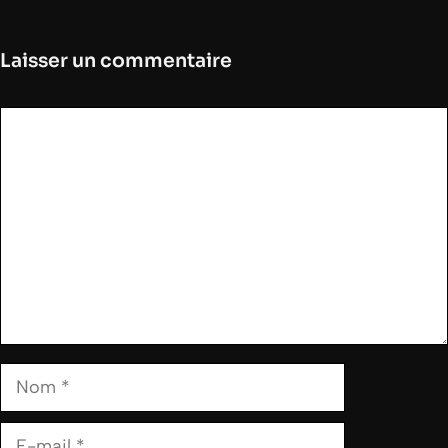
Laisser un commentaire
Commentaire
Nom
E-