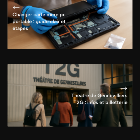
Changer carte mere pc
portable : guide clair et
étapes
Théâtre de Gennevilliers
T2G : infos et billetterie